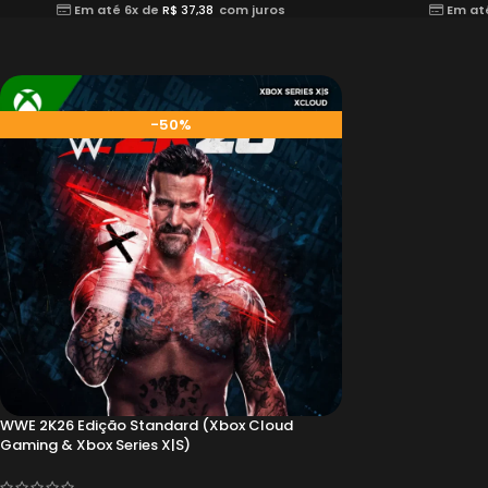
Em até 6x de
R$
37,38
com juros
Em at
-50%
WWE 2K26 Edição Standard (Xbox Cloud
Gaming & Xbox Series X|S)