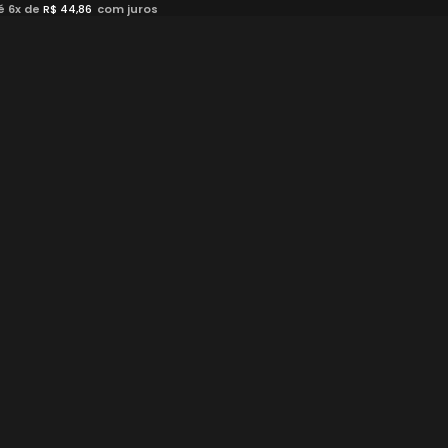
é 6x de
R$
44,86
com juros