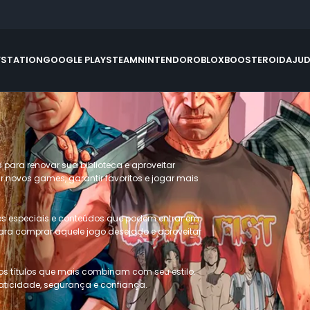
YSTATION
GOOGLE PLAY
STEAM
NINTENDO
ROBLOX
BOOSTEROID
AJU
s para renovar sua biblioteca e aproveitar
ir novos games, garantir favoritos e jogar mais
ções especiais e conteúdos que podem entrar em
ara comprar aquele jogo desejado e aproveitar
os títulos que mais combinam com seu estilo.
raticidade, segurança e confiança.