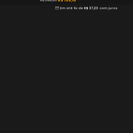
R$
199,16
R$
248,95
Em até 6x de
R$
37,23
com juros