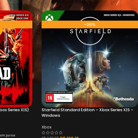
-20%
ox Series X|S)
Starfield Standard Edition – Xbox Series X|S –
Windows
Xbox
om juros