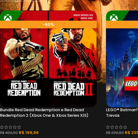
-60%
Bundle Red Dead Redemption e Red Dead
LEGO® Batman™:
Redemption 2 (Xbox One & Xbox Series X|S)
Trevas
R$
199,96
R$
239
R$
499,90
R$
299,99