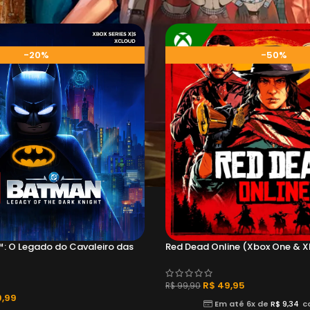
-20%
-50%
 O Legado do Cavaleiro das
Red Dead Online (Xbox One & Xb
R$
49,95
R$
99,90
,99
Em até 6x de
R$
9,34
c