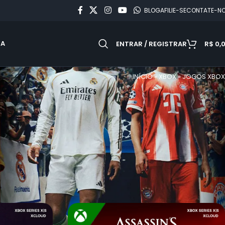
BLOG
AFILIE-SE
CONTATE-N
DA
ENTRAR / REGISTRAR
R$
0,
INÍCIO
»
XBOX
»
JOGOS XBOX