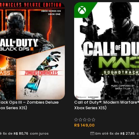
lack Ops III – Zombies Deluxe
Call of Duty®: Modern Warfare
x Series X|S)
Xbox Series X|S)
R$
149,00
é 6x de
R$
80,76
com juros
Em até 6x de
R$
27,85
c