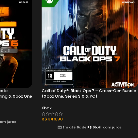
cote
Call of Duty®: Black Ops 7 – Cross-Gen Bundle
ing & Xbox One
(Xbox One, Series S|X & PC)
Xbox
R$
349,90
om juros
Em até 6x de
R$
65,41
com juros