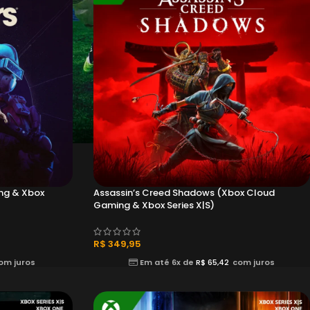
ng & Xbox
Assassin’s Creed Shadows (Xbox Cloud
Gaming & Xbox Series X|S)
R$
349,95
om juros
Em até 6x de
R$
65,42
com juros