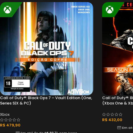
Call of Duty®: Black Ops 7 – Vault Edition (One,
Call of Duty®: B
Series S|X & PC)
(Xbox One & Xbo
Xbox
R$
432,00
R$
479,90
Em at
Em até 6x de
R$
89,71
com juros