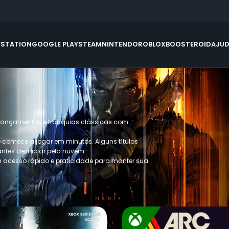
YSTATION
GOOGLE PLAY
STEAM
NINTENDO
ROBLOX
BOOSTEROID
AJU
e lançamentos e franquias clássicas com
 e comece a jogar em minutos. Alguns títulos
ntes de iniciar pela nuvem.
acesso rápido e praticidade para manter sua