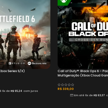
Xbox Series S/X)
Call of Duty®: Black Ops 6 – Pa
Multigeração (Xbox Cloud Gam
& Xbox Series X|S)
R$
339,00
é 6x de
R$
65,24
com juros
Em até 6x de
R$
63,37
c