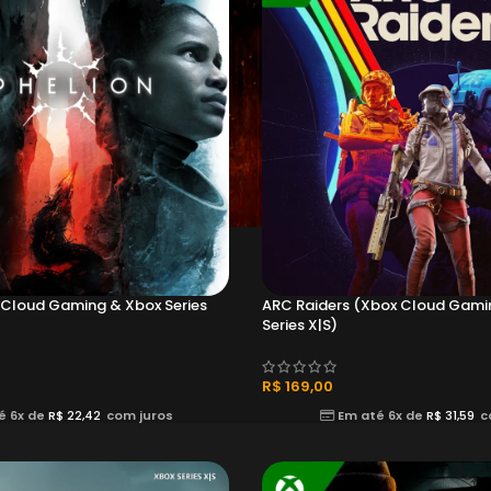
 Cloud Gaming & Xbox Series
ARC Raiders (Xbox Cloud Gami
Series X|S)
R$
169,00
é 6x de
R$
22,42
com juros
Em até 6x de
R$
31,59
c