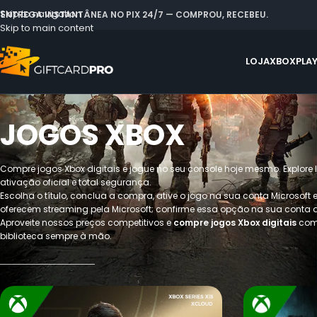
Skip to navigation
 ENTREGA INSTANTÂNEA NO PIX 24/7 — COMPROU, RECEBEU.
Skip to main content
LOJA
XBOX
PLA
JOGOS XBOX
Compre jogos Xbox digitais e jogue no seu console hoje mesmo. Explor
ativação oficial e total segurança.
Escolha o título, conclua a compra, ative o jogo na sua conta Microsoft
oferecem streaming pela Microsoft; confirme essa opção na sua conta a
Aproveite nossos preços competitivos e
compre jogos Xbox digitais
com 
biblioteca sempre à mão.