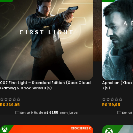
007 First Light – Standard Edition (Xbox Cloud
Aphelion (Xbox
Gaming & Xbox Series X|S)
X|S)
R$
339,95
R$
119,95
Em até 6x de
R$
63,55
com juros
Em at