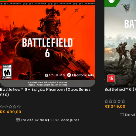
Battlefied™ 6 – Edição Phantom (Xbox Series
Battlefied™ 6 (
S/X)
R$
349,00
R$
499,00
Em at
Em até 6x de
R$
93,28
com juros