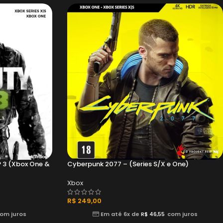
® 3 (Xbox One &
Cyberpunk 2077 – (Series S/X e One)
Xbox
R$
249,00
om juros
Em até 6x de
R$
46,55
com juros