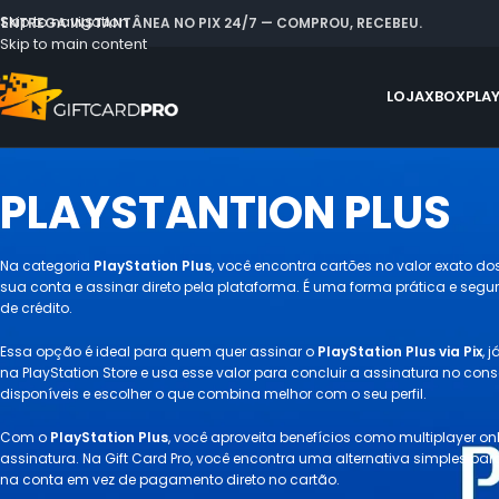
Skip to navigation
 ENTREGA INSTANTÂNEA NO PIX 24/7 — COMPROU, RECEBEU.
Skip to main content
LOJA
XBOX
PLA
PLAYSTANTION PLUS
Na categoria
PlayStation Plus
, você encontra cartões no valor exato d
sua conta e assinar direto pela plataforma. É uma forma prática e segur
de crédito.
Essa opção é ideal para quem quer assinar o
PlayStation Plus via Pix
, 
na PlayStation Store e usa esse valor para concluir a assinatura no cons
disponíveis e escolher o que combina melhor com o seu perfil.
Com o
PlayStation Plus
, você aproveita benefícios como multiplayer o
assinatura. Na Gift Card Pro, você encontra uma alternativa simples p
na conta em vez de pagamento direto no cartão.