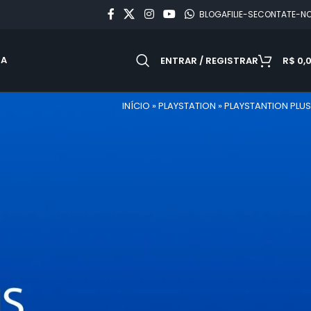
BLOG
AFILIE-SE
CONTATE-N
DA
ENTRAR / REGISTRAR
R$
0,
INÍCIO
»
PLAYSTATION
»
PLAYSTANTION PLUS