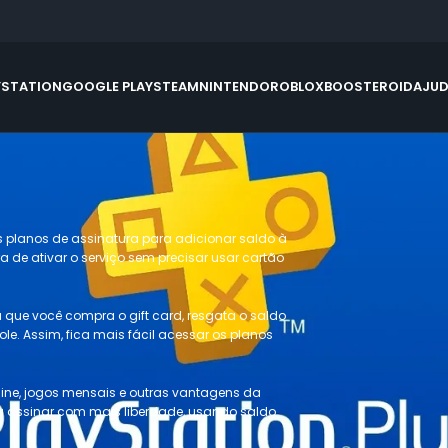
YSTATION
GOOGLE PLAY
STEAM
NINTENDO
ROBLOX
BOOSTEROID
AJU
os planos de assinatura para adicionar saldo à
a de ativar o serviço sem precisar usar cartão
já que você compra o gift card, resgata o saldo
ole. Assim, fica mais fácil acessar os planos
nline, jogos mensais e outras vantagens da
ara assinar com mais liberdade, usando saldo