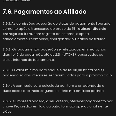
correspondente.
7.6. Pagamentos ao Afiliado
7.6.1.
As comissões passarão ao status de pagamento liberado
somente após o transcurso do prazo de
15 (quinze) dias da
entrega do item
, sem registro de estorno, disputa,
cancelamento, reembolso, chargeback ou indício de fraude.
7.6.2.
Os pagamentos poderão ser efetuados, em regra, nos
dias 1 e 16 de cada mês, até as 22h (UTC-3), observados os
ciclos internos de fechamento.
7.6.3.
O valor mínimo para saque é de R$ 30,00 (trinta reais),
podendo saldos inferiores ser acumulados para o próximo ciclo.
7.6.4.
A comissão será calculada por item e arredondada a
duas casas decimais, segundo critério matemático padrão.
7.6.5.
A Empresa poderá, a seu critério, oferecer pagamento por
chave Pix, crédito em loja ou outro formato operacionalmente
viável.