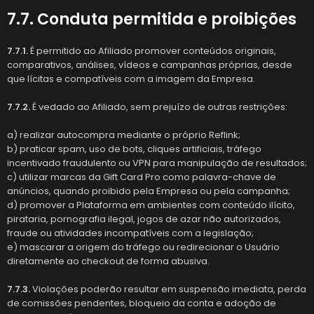
7.7. Conduta permitida e proibições
7.7.1.
É permitido ao Afiliado promover conteúdos originais,
comparativos, análises, vídeos e campanhas próprias, desde
que lícitas e compatíveis com a imagem da Empresa.
7.7.2.
É vedado ao Afiliado, sem prejuízo de outras restrições:
a) realizar autocompra mediante o próprio Reflink;
b) praticar spam, uso de bots, cliques artificiais, tráfego
incentivado fraudulento ou VPN para manipulação de resultados;
c) utilizar marcas da Gift Card Pro como palavra-chave de
anúncios, quando proibido pela Empresa ou pela campanha;
d) promover a Plataforma em ambientes com conteúdo ilícito,
pirataria, pornografia ilegal, jogos de azar não autorizados,
fraude ou atividades incompatíveis com a legislação;
e) mascarar a origem do tráfego ou redirecionar o Usuário
diretamente ao checkout de forma abusiva.
7.7.3.
Violações poderão resultar em suspensão imediata, perda
de comissões pendentes, bloqueio da conta e adoção de