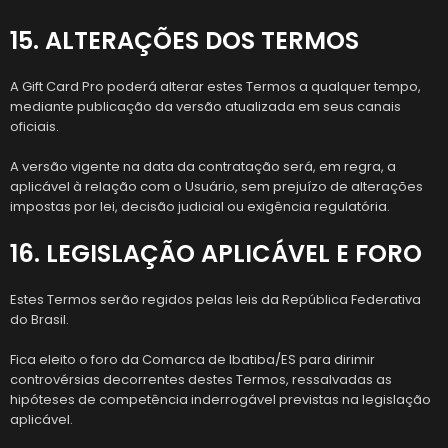
15. ALTERAÇÕES DOS TERMOS
A Gift Card Pro poderá alterar estes Termos a qualquer tempo,
mediante publicação da versão atualizada em seus canais
oficiais.
A versão vigente na data da contratação será, em regra, a
aplicável à relação com o Usuário, sem prejuízo de alterações
impostas por lei, decisão judicial ou exigência regulatória.
16. LEGISLAÇÃO APLICÁVEL E FORO
Estes Termos serão regidos pelas leis da República Federativa
do Brasil.
Fica eleito o foro da Comarca de Ibatiba/ES para dirimir
controvérsias decorrentes destes Termos, ressalvadas as
hipóteses de competência inderrogável previstas na legislação
aplicável.