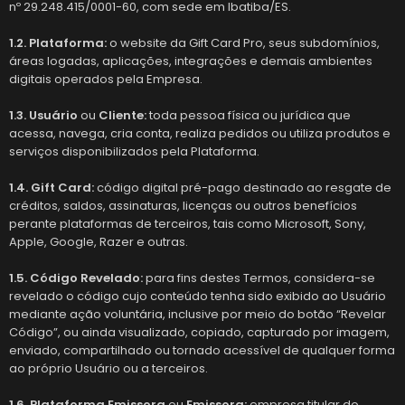
nº 29.248.415/0001-60, com sede em Ibatiba/ES.
1.2. Plataforma:
o website da Gift Card Pro, seus subdomínios,
áreas logadas, aplicações, integrações e demais ambientes
digitais operados pela Empresa.
1.3. Usuário
ou
Cliente:
toda pessoa física ou jurídica que
acessa, navega, cria conta, realiza pedidos ou utiliza produtos e
serviços disponibilizados pela Plataforma.
1.4. Gift Card:
código digital pré-pago destinado ao resgate de
créditos, saldos, assinaturas, licenças ou outros benefícios
perante plataformas de terceiros, tais como Microsoft, Sony,
Apple, Google, Razer e outras.
1.5. Código Revelado:
para fins destes Termos, considera-se
revelado o código cujo conteúdo tenha sido exibido ao Usuário
mediante ação voluntária, inclusive por meio do botão “Revelar
Código”, ou ainda visualizado, copiado, capturado por imagem,
enviado, compartilhado ou tornado acessível de qualquer forma
ao próprio Usuário ou a terceiros.
1.6. Plataforma Emissora
ou
Emissora:
empresa titular do