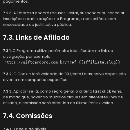
pagamentos.
7.2.3.
A Empresa poderá recusar, limitar, suspender ou cancelar
inscrições e participações no Programa, a seu critério, sem
necessidade de justificativa pública.
7.3. Links de Afiliado
7.3.1.
O Programa utiliza parâmetro identificador no link de
divulgação, por exemplo:
https://giftcardpro.com.br/?ref={{affiliate.slug}}
7.3.2.
O Cookie terá validade de 30 (trinta) dias, salvo disposição
diversa em campanha específica.
7.3.3.
Aplicar-se-á, como regra geral, o critério
last click wins
,
de modo que, havendo múltiplos cliques em diferentes links de
afiliado, a comissão será atribuída ao último Reflink válido.
7.4. Comissões
7.4.1. Tabela de níveis