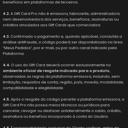
benefícios em plataformas de terceiros.
4.2.
A Gift Card Pro não é emissora, fabricante, administradora
nem desenvolvedora dos serviços, benefícios, assinaturas ou
créditos vinculados aos Gift Cards que comercializa.
4.3.
Confirmado o pagamento e, quando aplicável, concluída a
análise antifraude, o código poderá ser disponibilizado na área
“Meus Pedidos”, por e-mail, ou por outro canal indicado pela
Plataforma.
4.4.
O uso do Gift Card deverá ocorrer exclusivamente no
ambiente oficial de resgate indicado para o produto
,
observadas as regras da plataforma emissora, incluindo, sem
limitação, requisitos de conta, região, país, moeda, modalidade,
compatibilidade e elegibilidade.
4.5.
Após o resgate do código perante a plataforma emissora, a
Gift Card Pro não possui meios técnicos ou jurídicos para
cancelar, revogar ou desfazer unilateralmente o saldo, crédito,
assinatura ou benefício incorporado à conta do Usuário.
4.6.
É responsabilidade exclusiva do Cliente verificar, antes da