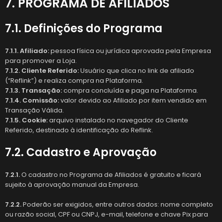
7. PROGRAMA DE AFILIADOS
7.1. Definições do Programa
7.1.1. Afiliado:
pessoa física ou jurídica aprovada pela Empresa
para promover a Loja.
7.1.2. Cliente Referido:
Usuário que clica no link de afiliado
(“Reflink”) e realiza compra na Plataforma.
7.1.3. Transação:
compra concluída e paga na Plataforma.
7.1.4. Comissão:
valor devido ao Afiliado por item vendido em
Transação Válida.
7.1.5. Cookie:
arquivo instalado no navegador do Cliente
Referido, destinado à identificação do Reflink.
7.2. Cadastro e Aprovação
7.2.1.
O cadastro no Programa de Afiliados é gratuito e ficará
sujeito à aprovação manual da Empresa.
7.2.2.
Poderão ser exigidos, entre outros dados: nome completo
ou razão social, CPF ou CNPJ, e-mail, telefone e chave Pix para