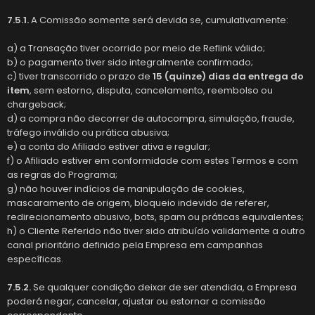
7.5.1.
A Comissão somente será devida se, cumulativamente:
a) a Transação tiver ocorrido por meio de Reflink válido;
b) o pagamento tiver sido integralmente confirmado;
c) tiver transcorrido o prazo de
15 (quinze) dias da entrega do
item
, sem estorno, disputa, cancelamento, reembolso ou
chargeback;
d) a compra não decorrer de autocompra, simulação, fraude,
tráfego inválido ou prática abusiva;
e) a conta do Afiliado estiver ativa e regular;
f) o Afiliado estiver em conformidade com estes Termos e com
as regras do Programa;
g) não houver indícios de manipulação de cookies,
mascaramento de origem, bloqueio indevido de referer,
redirecionamento abusivo, bots, spam ou práticas equivalentes;
h) o Cliente Referido não tiver sido atribuído validamente a outro
canal prioritário definido pela Empresa em campanhas
específicas.
7.5.2.
Se qualquer condição deixar de ser atendida, a Empresa
poderá negar, cancelar, ajustar ou estornar a comissão