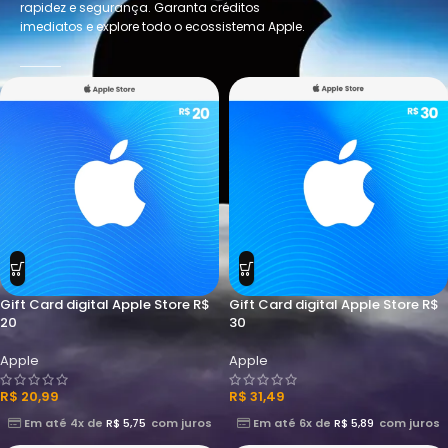
rapidez e segurança. Garanta créditos
imediatos e explore todo o ecossistema Apple.
Gift Card digital Apple Store R$
Gift Card digital Apple Store R$
20
30
Apple
Apple
R$
20,99
R$
31,49
Em até 4x de
R$
5,75
com juros
Em até 6x de
R$
5,89
com juros