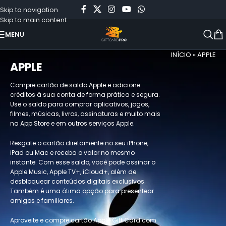
Skip to navigation
Skip to main content
MENU
INÍCIO
»
APPLE
APPLE
Compre cartão de saldo Apple e adicione
créditos à sua conta de forma prática e segura.
Use o saldo para comprar aplicativos, jogos,
filmes, músicas, livros, assinaturas e muito mais
na App Store e em outros serviços Apple.
Resgate o cartão diretamente no seu iPhone,
iPad ou Mac e receba o valor no mesmo
instante. Com esse saldo, você pode assinar o
Apple Music, Apple TV+, iCloud+, além de
desbloquear conteúdos digitais exclusivos.
Também é uma ótima opção para presentear
amigos e familiares.
Aproveite e compre cartão Apple Gift Card com