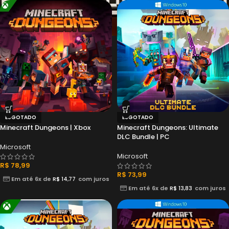
ESGOTADO
ESGOTADO
Minecraft Dungeons | Xbox
Minecraft Dungeons: Ultimate
DLC Bundle | PC
Microsoft
Microsoft
R$
78,99
R$
73,99
Em até 6x de
R$
14,77
com juros
Em até 6x de
R$
13,83
com juros