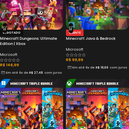
ESGOTADO
QUENTE
Minecraft Dungeons: Ultimate
Minecraft Java & Bedrock
Edition | Xbox
Microsoft
Microsoft
R$
99,99
R$
146,99
Em até 6x de
R$
18,69
com juros
Em até 6x de
R$
27,48
com juros