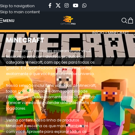
Skip to navigation
Skip to main content
MENU
INÍCIO
»
MINECRAFT
MINECRAFT
Temos várias novidades esperando por você!
Nossa loja está com diversos produtos da
categoria Minecraft, com opções para todos os
gostos. É a oportunidade ideal para encontrar
exatamente o que você procura nesse universo.
Nossa seleção inclui itens variados de Minecraft,
todos com qualidade e ótima jogabilidade.
Escolhemos cuidadosamente os produtos para
oferecer variedade e atender diferentes perfis de
jogadores.
Venha conferir nossa linha de produtos
Minecraft e escolha os que mais combinam
com você. Aproveite para explorar todas as