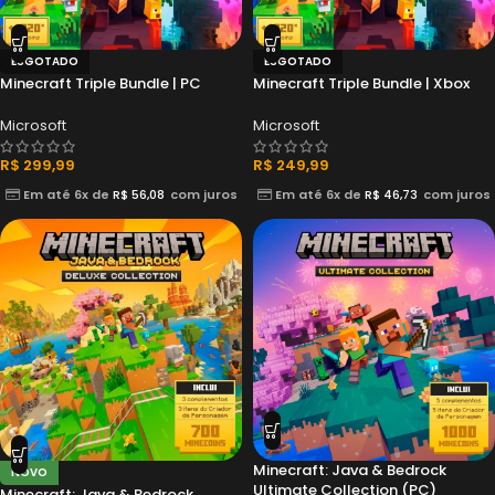
ESGOTADO
ESGOTADO
Minecraft Triple Bundle | PC
Minecraft Triple Bundle | Xbox
Microsoft
Microsoft
R$
299,99
R$
249,99
Em até 6x de
R$
56,08
com juros
Em até 6x de
R$
46,73
com juros
Minecraft: Java & Bedrock
NOVO
Ultimate Collection (PC)
Minecraft: Java & Bedrock