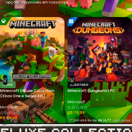
opções disponíveis em nossa loja.
NOVO
ESGOTADO
Minecraft Deluxe Collection
Minecraft Dungeons | PC
(Xbox One e Series X|S)
Microsoft
Microsoft
R$
78,99
R$
99,00
Em até 6x de
R$
14,77
com juros
Em até 6x de
R$
18,51
com juros