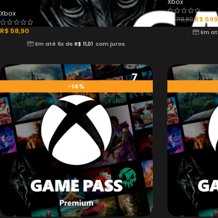
Xbox
Xbox
R$
599
R$
718,80
R$
58,90
Em at
Em até 6x de
R$
11,01
com juros
-14%