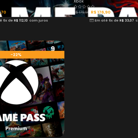
Xbox
,70
R$
176,90
R$
179,90
é 6x de
R$
112,10
com juros
Em até 6x de
R$
33,07
c
-22%