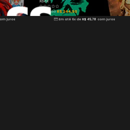
Xbox
R$
244,90
R$
299,50
om juros
Em até 6x de
R$
45,78
com juros