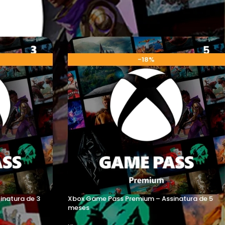
-18%
inatura de 3
Xbox Game Pass Premium – Assinatura de 5
meses