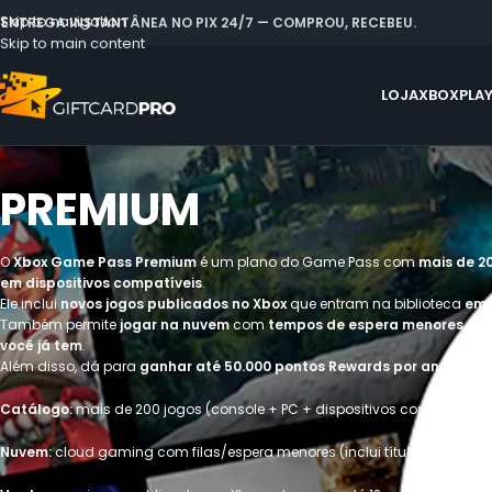
Skip to navigation
 ENTREGA INSTANTÂNEA NO PIX 24/7 — COMPROU, RECEBEU.
Skip to main content
LOJA
XBOX
PLA
PREMIUM
O
Xbox Game Pass Premium
é um plano do Game Pass com
mais de 2
em dispositivos compatíveis
.
Ele inclui
novos jogos publicados no Xbox
que entram na biblioteca
em 
Também permite
jogar na nuvem
com
tempos de espera menores
, in
você já tem
.
Além disso, dá para
ganhar até 50.000 pontos Rewards por ano
na Lo
Catálogo:
mais de 200 jogos (console + PC + dispositivos compatíveis)
Nuvem:
cloud gaming com filas/espera menores (inclui títulos selecion