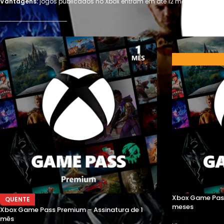
Vantagens:
jogos publicados no Xbox entram em até 12 meses + até 5
Xbox Game Pass
QUENTE
meses
Xbox Game Pass Premium – Assinatura de 1
mês