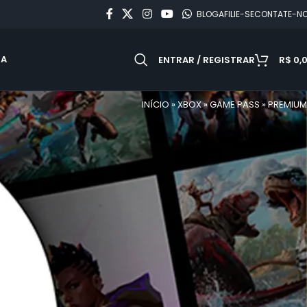
BLOG
AFILIE-SE
CONTATE-N
DA
ENTRAR / REGISTRAR
R$
0,
INÍCIO
»
XBOX
»
GAME PASS
»
PREMIUM