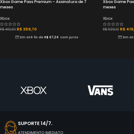
Xbox Game Pass Premium – Assinatura de 7
Xbox Game Pass
meses
meses
Xbox
Xbox
R$
359,70
R$
419
R$
419,30
R$
539,10
Em até 6x de
R$
67,24
com juros
Em at
SUPORTE 14/7.
ATENDIMENTO IMEDIATO