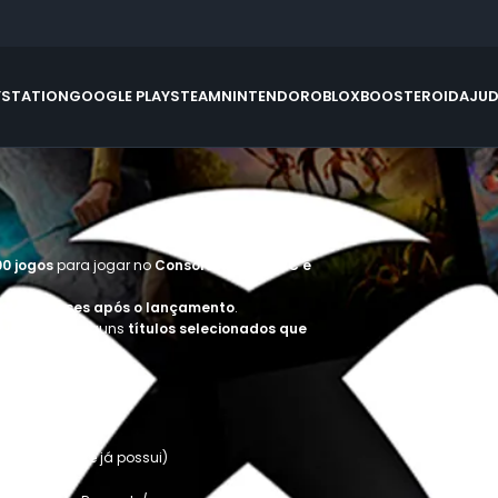
YSTATION
GOOGLE PLAY
STEAM
NINTENDO
ROBLOX
BOOSTEROID
AJU
00 jogos
para jogar no
Console Xbox, no PC e
até 12 meses após o lançamento
.
clusive com alguns
títulos selecionados que
ja com o Rewards.
ados que você já possui)