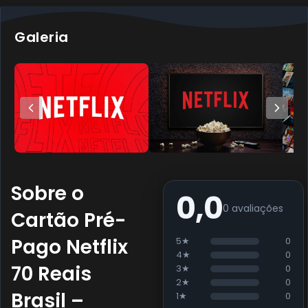
Galeria
Sobre o
0,0
0 avaliações
Cartão Pré-
Pago Netflix
5★
0
4★
0
70 Reais
3★
0
2★
0
Brasil –
1★
0