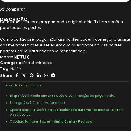
Comparar
DESCRIÇÃO
Com filmes, séries e programação original, a Netflix tem opções
para todos os gostos.
Com o cartão pré-pago, não-assinantes podem começar a assistir
aos melhores filmes e séries em qualquer aparelho. Assinantes
podem usá-lo para pagar sua mensalidade.
Marca:
Categoria:
Entretenimento
Tag:
Netflix
Share:
Envio do Código Digital
Disponível imediatamente
após a confirmação do pagamento.
Entrega
24/7
(inclusive feriados).
Após a compra, você será
redirecionado automaticamente
para ver
o seu código.
O código também fica em
Minha Conta > Pedidos
.