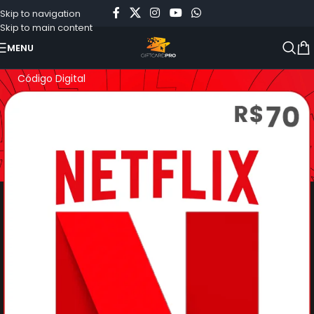
Skip to navigation
Skip to main content
MENU
Início
»
Loja
»
Cartão Pré-Pago Netflix 70 Reais Brasil –
Código Digital