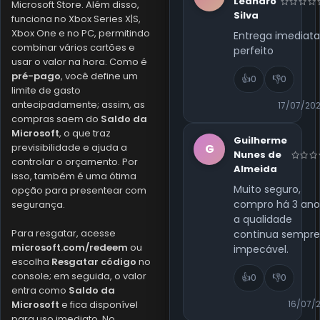
Leandro
Microsoft Store. Além disso,
Silva
funciona no Xbox Series X|S,
Xbox One e no PC, permitindo
Entrega imediata
combinar vários cartões e
perfeito
usar o valor na hora. Como é
pré-pago
, você define um
👍
0
👎
0
limite de gasto
antecipadamente; assim, as
17/07/20
compras saem do
Saldo da
Microsoft
, o que traz
Guilherme
previsibilidade e ajuda a
G
Nunes de
controlar o orçamento. Por
Almeida
isso, também é uma ótima
Muito seguro,
opção para presentear com
compro há 3 ano
segurança.
a qualidade
Para resgatar, acesse
continua sempr
microsoft.com/redeem
ou
impecável.
escolha
Resgatar código
no
console; em seguida, o valor
👍
0
👎
0
entra como
Saldo da
Microsoft
e fica disponível
16/07/
para uso imediato. No