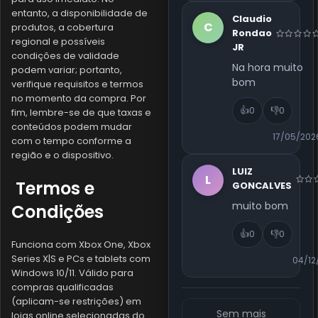
entanto, a disponibilidade de
Claudio
C
produtos, a cobertura
Rondao
regional e possíveis
JR
condições de validade
Na hora muito
podem variar; portanto,
bom
verifique requisitos e termos
no momento da compra. Por
👍
0
👎
0
fim, lembre-se de que taxas e
conteúdos podem mudar
17/05/202
com o tempo conforme a
região e o dispositivo.
LUIZ
L
Termos e
GONCALVES
muito bom
Condições
👍
0
👎
0
Funciona com Xbox One, Xbox
Series X|S e PCs e tablets com
04/12
Windows 10/11. Válido para
compras qualificadas
(aplicam-se restrições) em
Sem mais
lojas online selecionadas do