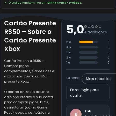
O código também fica em
Minha Conta > Pedidos
.
Cartão Presente
5,0
R$50 –
Sobre o
4 avaliações
Cartão Presente
5★
3
Xbox
4★
0
3★
0
2★
0
Cartão Presente R$50 –
1★
0
Compre jogos,
complementos, Game Pass e
muito mais com o cartão-
Ordenar:
presente Xbox.
Fazer login para
O cartão de saldo do Xbox
avaliar
adiciona crédito à sua conta
para comprar jogos, DLCs,
assinaturas (como Game
Erik
Pass), apps e conteúdo na
E