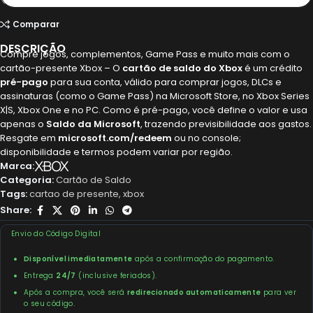
Comparar
DESCRIÇÃO
Compre jogos, complementos, Game Pass e muito mais com o
cartão-presente Xbox –
O
cartão de saldo do Xbox
é um crédito
pré-pago
para sua conta, válido para comprar jogos, DLCs e
assinaturas (como o Game Pass) na Microsoft Store, no Xbox Series
X|S, Xbox One e no PC. Como é pré-pago, você define o valor e usa
apenas o
Saldo da Microsoft
, trazendo previsibilidade aos gastos.
Resgate em
microsoft.com/redeem
ou no console;
disponibilidade e termos podem variar por região.
Marca:
Categoria:
Cartão de Saldo
Tags:
cartao de presente
,
xbox
Share:
Envio do Código Digital
Disponível imediatamente
após a confirmação do pagamento.
Entrega
24/7
(inclusive feriados).
Após a compra, você será
redirecionado automaticamente
para ver
o seu código.