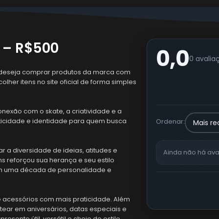
 – R$500
0,0
0 avalia
 deseja comprar produtos da marca com
olher itens no site oficial de forma simples
exão com o skate, a criatividade e a
nticidade e identidade para quem busca
Ordenar:
 a diversidade de ideias, atitudes e
Ainda não há ava
ns reforçou sua herança e seu estilo
tam uma década de personalidade e
e acessórios com mais praticidade. Além
ear em aniversários, datas especiais e
sente útil, versátil e cheio de estilo.