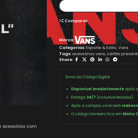
Comparar
Marca:
Categorias:
Esporte & Estilo
,
Vans
Tags:
acessórios vans
,
cartão present
Share:
Envio do Código Digital
Disponível imediatamente
após a
Entrega
24/7
(inclusive feriados).
Após a compra, você será
redirec
O código também fica em
Minha C
e acessórios com