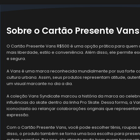
Sobre o Cartão Presente Vans
O Cartão Presente Vans R$500 é uma opção prática para quem
mais liberdade, estilo e conveniência. Além disso, ele permite esc
e segura.
A Vans é uma marca reconhecida mundialmente por sua forte con
cultura urbana. Assim, seus produtos representam atitude, aute
um visual marcante no dia a dia.
A coleção Vans Syndicate marcou a história da marca ao celebrar
influências do skate dentro da linha Pro Skate. Dessa forma, a Va
iconoclasta ao relançar colaborações originais que represen
expressão.
Com o Cartão Presente Vans, você pode escolher tênis, roupas 
disso, o produto também se torna uma boa escolha para present
outras ocasiões. Por isso, ele atende muito bem quem busca um pre