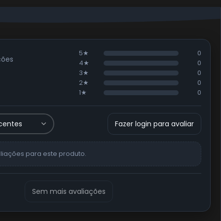
5★
0
ções
4★
0
3★
0
2★
0
1★
0
Fazer login para avaliar
liações para este produto.
Sem mais avaliações