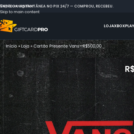
Skip to navigation
 ENTREGA INSTANTÂNEA NO PIX 24/7 — COMPROU, RECEBEU.
Skip to main content
LOJA
XBOX
PLA
Início
»
Loja
»
Cartão Presente Vans- R$500,00