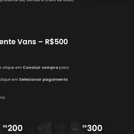
sente Vans – R$500
.
 e clique em
Concluir compra
para
clique em
Selecionar pagamento
.
pra