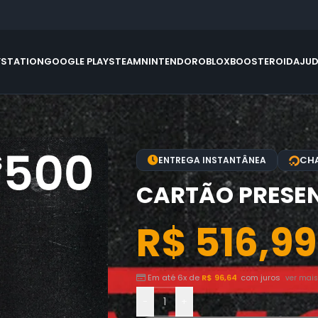
YSTATION
GOOGLE PLAY
STEAM
NINTENDO
ROBLOX
BOOSTEROID
AJU
CHA
ENTREGA INSTANTÂNEA
CARTÃO PRESEN
R$
516,99
Em até 6x de
R$
96,64
com juros
ver mais
-
+