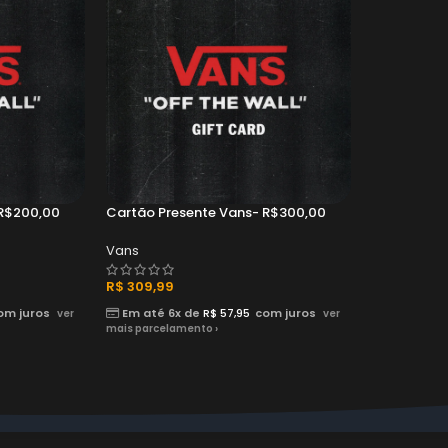
 R$200,00
Cartão Presente Vans- R$300,00
Vans
R$
309,99
om juros
Em até 6x de
R$
57,95
com juros
ver
ver
mais parcelamento ›