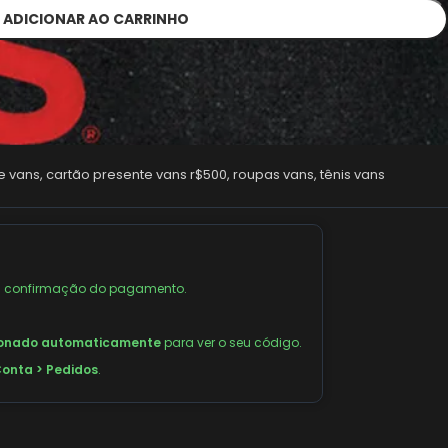
ADICIONAR AO CARRINHO
e vans
,
cartão presente vans r$500
,
roupas vans
,
tênis vans
 confirmação do pagamento.
ionado automaticamente
para ver o seu código.
onta > Pedidos
.