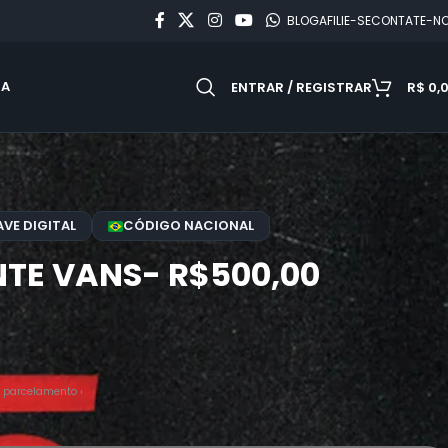
BLOG
AFILIE-SE
CONTATE-N
DA
ENTRAR / REGISTRAR
R$
0,
VE DIGITAL
CÓDIGO NACIONAL
TE VANS- R$500,00
 parcelamento ›