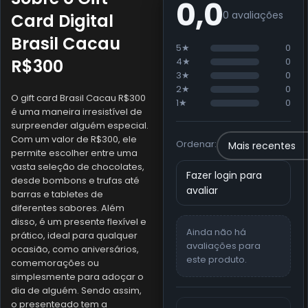
0,0
0 avaliações
Card Digital
Brasil Cacau
5★
0
R$300
4★
0
3★
0
2★
0
O gift card Brasil Cacau R$300
1★
0
é uma maneira irresistível de
surpreender alguém especial.
Com um valor de R$300, ele
Ordenar:
permite escolher entre uma
vasta seleção de chocolates,
Fazer login para
desde bombons e trufas até
avaliar
barras e tabletes de
diferentes sabores. Além
disso, é um presente flexível e
Ainda não há
prático, ideal para qualquer
avaliações para
ocasião, como aniversários,
este produto.
comemorações ou
simplesmente para adoçar o
dia de alguém. Sendo assim,
o presenteado tem a