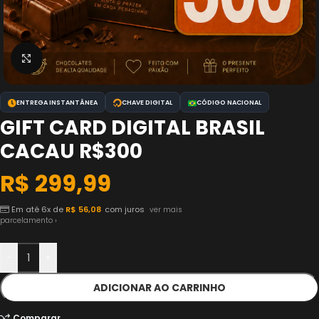
Clique para ampliar
ENTREGA INSTANTÂNEA
CHAVE DIGITAL
CÓDIGO NACIONAL
GIFT CARD DIGITAL BRASIL
CACAU R$300
R$
299,99
Em até 6x de
R$
56,08
com juros
ver mais
parcelamento ›
-
+
ADICIONAR AO CARRINHO
Comparar