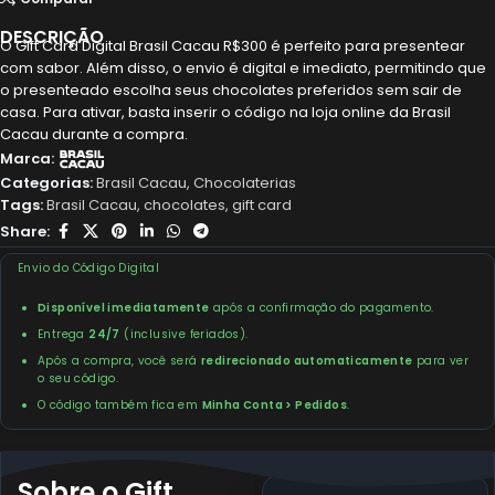
DESCRIÇÃO
O Gift Card Digital Brasil Cacau R$300 é perfeito para presentear
com sabor. Além disso, o envio é digital e imediato, permitindo que
o presenteado escolha seus chocolates preferidos sem sair de
casa. Para ativar, basta inserir o código na loja online da Brasil
Cacau durante a compra.
Marca:
Categorias:
Brasil Cacau
,
Chocolaterias
Tags:
Brasil Cacau
,
chocolates
,
gift card
Share:
Envio do Código Digital
Disponível imediatamente
após a confirmação do pagamento.
Entrega
24/7
(inclusive feriados).
Após a compra, você será
redirecionado automaticamente
para ver
o seu código.
O código também fica em
Minha Conta > Pedidos
.
Sobre o Gift