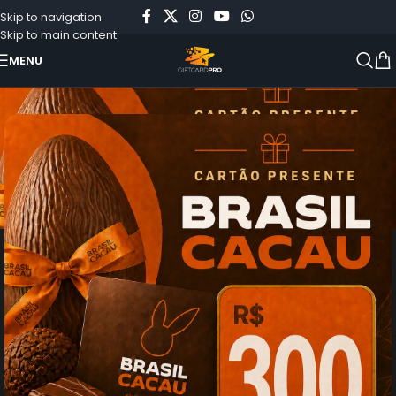
Skip to navigation
Skip to main content
MENU
Início
»
Loja
»
Gift Card Digital Brasil Cacau R$300