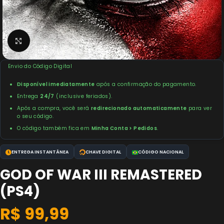
Clique para ampliar
Envio do Código Digital
Disponível imediatamente
após a confirmação do pagamento.
Entrega
24/7
(inclusive feriados).
Após a compra, você será
redirecionado automaticamente
para ver
o seu código.
O código também fica em
Minha Conta > Pedidos
.
ENTREGA INSTANTÂNEA
CHAVE DIGITAL
CÓDIGO NACIONAL
GOD OF WAR III REMASTERED
(PS4)
R$
99,99