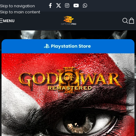
Skip to navigation
Skip to main content
MENU
Início
»
Loja
»
God of War III Remastered (PS4)