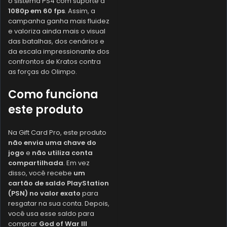
o sistema PS4 com suporte a
1080p em 60 fps
. Assim, a
campanha ganha mais fluidez
e valoriza ainda mais o visual
das batalhas, dos cenários e
da escala impressionante dos
confrontos de Kratos contra
as forças do Olimpo.
Como funciona
este produto
Na Gift Card Pro, este produto
não envia uma chave do
jogo
e
não utiliza conta
compartilhada
. Em vez
disso, você recebe
um
cartão de saldo PlayStation
(PSN) no valor exato
para
resgatar na sua conta. Depois,
você usa esse saldo para
comprar
God of War III