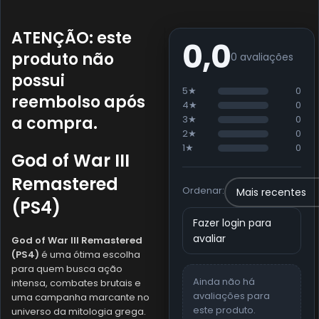
ATENÇÃO:
este
0,0
produto
não
0 avaliações
possui
5★
0
reembolso
após
4★
0
a compra.
3★
0
2★
0
1★
0
God of War III
Remastered
Ordenar:
(PS4)
Fazer login para
avaliar
God of War III Remastered
(PS4)
é uma ótima escolha
para quem busca ação
Ainda não há
intensa, combates brutais e
avaliações para
uma campanha marcante no
este produto.
universo da mitologia grega.