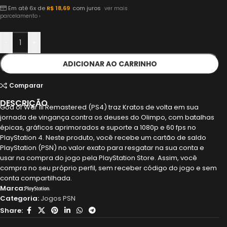
Em até 6x de
R$
18,69
com juros
ver mais
parcelamento ›
-
+
ADICIONAR AO CARRINHO
Comparar
DESCRIÇÃO
God of War III Remastered (PS4) traz Kratos de volta em sua
jornada de vingança contra os deuses do Olimpo, com batalhas
épicas, gráficos aprimorados e suporte a 1080p e 60 fps no
PlayStation 4. Neste produto, você recebe um cartão de saldo
PlayStation (PSN) no valor exato para resgatar na sua conta e
usar na compra do jogo pela PlayStation Store. Assim, você
compra no seu próprio perfil, sem receber código do jogo e sem
conta compartilhada.
Marca:
Categoria:
Jogos PSN
Share: