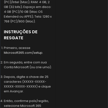
(PC)/Intel (Mac); RAM: 4 GB, 2
GB (32 bits); Espaço em disco:
4 GB (PC)/10 GB (Mac OS
Extended ou APFS); Tela: 1280 x
768 (PC)/800 (Mac).
INSTRUÇÕES DE
RESGATE
Primeiro, acesse
Microsoft365.com/setup
.
Em seguida, entre com sua
Conta Microsoft (ou crie uma).
Depois, digite a chave de 25
caracteres (XXXXX-XXXXX-
XXXXX-XXXXX-XXXXX) e clique
em Avançar.
Então, confirme país/região,
selecione Microsoft 365