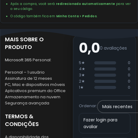
Após a compra, você será
redirecionado automaticamente
para ver
o seu código.
O código também fica em
Minha Conta > Pedidos
.
MAIS SOBRE O
0,0
PRODUTO
0 avaliações
Microsoft 365
Personal:
5★
0
4★
0
Personal – 1 usuário
3★
0
Assinatura de 12 meses
2★
0
PC, Mac e dispositivos móveis
1★
0
Aplicativos premium do Office
Armazenamento na nuvem
Segurança avançada
Ordenar:
TERMOS &
Fazer login para
CONDIÇÕES
avaliar
A disponibilidade dos