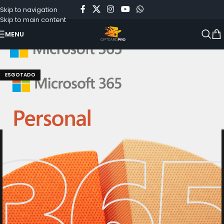
Skip to navigation
Skip to main content
MENU
Início
»
Loja
»
Microsoft 365 Personal
ESGOTADO