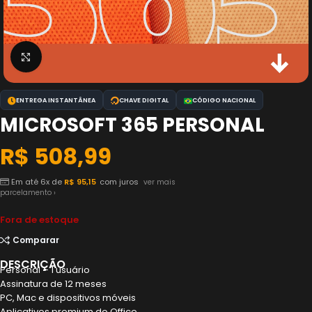
Clique para ampliar
ENTREGA INSTANTÂNEA
CHAVE DIGITAL
CÓDIGO NACIONAL
MICROSOFT 365 PERSONAL
R$
508,99
Em até 6x de
R$
95,15
com juros
ver mais
parcelamento ›
Fora de estoque
Comparar
DESCRIÇÃO
Personal – 1 usuário
Assinatura de 12 meses
PC, Mac e dispositivos móveis
Aplicativos premium do Office