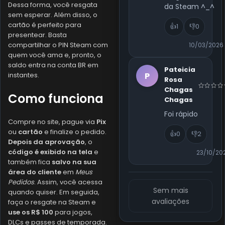
Dessa forma, você resgata
da Steam ^_^
sem esperar. Além disso, o
cartão é perfeito para
👍
1
👎
0
presentear. Basta
compartilhar o PIN Steam com
10/03/2026
quem você ama e, pronto, o
saldo entra na conta BR em
Pateicia
P
instantes.
Rosa
Chagas
Como funciona
Chagas
Foi rápido
Compre no site, pague via
Pix
ou
cartão
e finalize o pedido.
👍
0
👎
2
Depois da aprovação
, o
código é exibido na tela
e
23/10/20
também fica
salvo na sua
área do cliente
em
Meus
Pedidos
. Assim, você acessa
Sem mais
quando quiser. Em seguida,
avaliações
faça o resgate na Steam e
use os R$ 100
para jogos,
DLCs e passes de temporada.