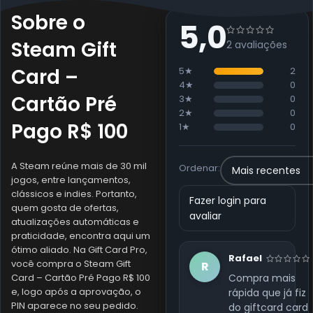
Sobre o
5,0
Steam Gift
2 avaliações
Card –
5★
2
4★
0
Cartão Pré
3★
0
2★
0
Pago R$ 100
1★
0
A Steam reúne mais de 30 mil
Ordenar:
jogos, entre lançamentos,
clássicos e indies. Portanto,
Fazer login para
quem gosta de ofertas,
avaliar
atualizações automáticas e
praticidade, encontra aqui um
ótimo aliado. Na Gift Card Pro,
Rafael
você compra o Steam Gift
R
Card – Cartão Pré Pago R$ 100
Compra mais
e, logo após a aprovação, o
rápida que já fiz
PIN aparece no seu pedido.
do giftcard card