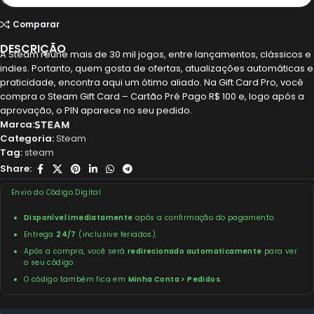
Comparar
DESCRIÇÃO
A Steam reúne mais de 30 mil jogos, entre lançamentos, clássicos e
indies. Portanto, quem gosta de ofertas, atualizações automáticas e
praticidade, encontra aqui um ótimo aliado. Na Gift Card Pro, você
compra o Steam Gift Card – Cartão Pré Pago R$ 100 e, logo após a
aprovação, o PIN aparece no seu pedido.
Marca:
Categoria:
Steam
Tag:
steam
Share:
Envio do Código Digital
Disponível imediatamente
após a confirmação do pagamento.
Entrega
24/7
(inclusive feriados).
Após a compra, você será
redirecionado automaticamente
para ver
o seu código.
O código também fica em
Minha Conta > Pedidos
.