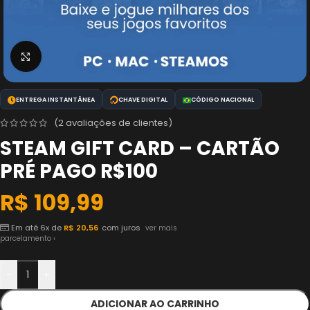
Clique para ampliar
ENTREGA INSTANTÂNEA
CHAVE DIGITAL
CÓDIGO NACIONAL
(
2
avaliações de clientes)
STEAM GIFT CARD – CARTÃO
PRÉ PAGO R$100
R$
109,99
Em até 6x de
R$
20,56
com juros
ver mais
parcelamento ›
-
+
ADICIONAR AO CARRINHO