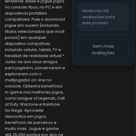
lendárias. Baixe e jogue jogos
no console Xbox, no PC e em
Ainda não há
dispositivos portáteis
avaliações para
compatíveis. Pule o download
este produto.
jogue em nuvem (incluindo
títulos selecionados que você
possui) em qualquer
dispositivo compatível,
Sem mais
incluindo celular, tablet, TV e
avaliações
headset de realidade virtual.*
Junte-se aos seus amigos
para jogarem, conversarem e
explorarem com o
multijogador on-line no
console. Obtenha benefícios
in-game nos melhores jogos,
como League of Legends, Call
of Duty: Warzone e Rainbow
Six Siege. Aproveite
descontos em jogos,
benefícios de parceiros e
muito mais. Jogue e ganhe
até 25.000 pontos por ano na