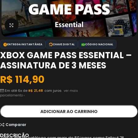
Clique para ampliar
ENTREGA INSTANTÂNEA
CHAVE DIGITAL
CÓDIGO NACIONAL
XBOX GAME PASS ESSENTIAL –
ASSINATURA DE 3 MESES
R$
114,90
Em até 6x de
R$
21,48
com juros
ver mais
parcelamento ›
ADICIONAR AO CARRINHO
Comparar
DESCRIÇÃO
Jogue de um catálogo com mais de 50 jogos como Fallout 76,