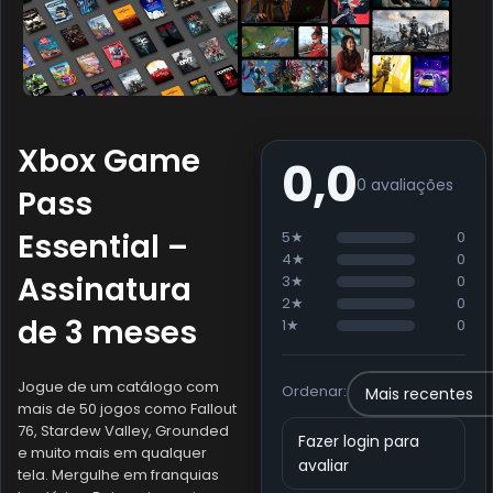
Xbox Game
0,0
0 avaliações
Pass
Essential –
5★
0
4★
0
Assinatura
3★
0
2★
0
de 3 meses
1★
0
Jogue de um catálogo com
Ordenar:
mais de 50 jogos como Fallout
76, Stardew Valley, Grounded
Fazer login para
e muito mais em qualquer
avaliar
tela. Mergulhe em franquias