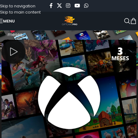
Skip to navigation
Skip to main content
MENU
Início
»
Loja
»
Xbox Game Pass Essential – Assinatura de 3
meses