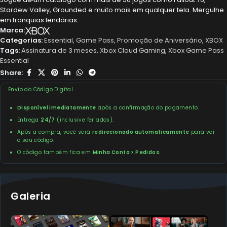
Stardew Valley, Grounded e muito mais em qualquer tela. Mergulhe
em franquias lendárias.
Marca:
Categorias:
Essential
,
Game Pass
,
Promoção de Aniversário
,
XBOX
Tags:
Assinatura de 3 meses
,
Xbox Cloud Gaming
,
Xbox Game Pass
Essential
Share:
Envio do Código Digital
Disponível imediatamente
após a confirmação do pagamento.
Entrega
24/7
(inclusive feriados).
Após a compra, você será
redirecionado automaticamente
para ver
o seu código.
O código também fica em
Minha Conta > Pedidos
.
Galeria