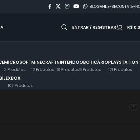
BLOG
AFILIE-SE
CONTATE-N
DA
ENTRAR / REGISTRAR
R$
0,
CE
MICROSOFT
MINECRAFT
NINTENDO
OBOTICÁRIO
PLAYSTATION
2 Produtos
12 Produtos
19 Produtos
5 Produtos
121 Produtos
ILE
XBOX
107 Produtos
1