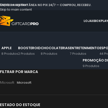
Skip to navigation
 ENTREGA INSTANTÂNEA NO PIX 24/7 — COMPROU, RECEBEU.
Skip to main content
LOJA
XBOX
PLA
APPLE
BOOSTEROID
CHOCOLATERIAS
ENTRETENIMENTO
ESPO
8 Produtos
2 Produtos
8 Produtos
7 Produtos
44 Pr
PROMOÇÃO DE
9 Produtos
FILTRAR POR MARCA
Microsoft
ESTADO DO ESTOQUE