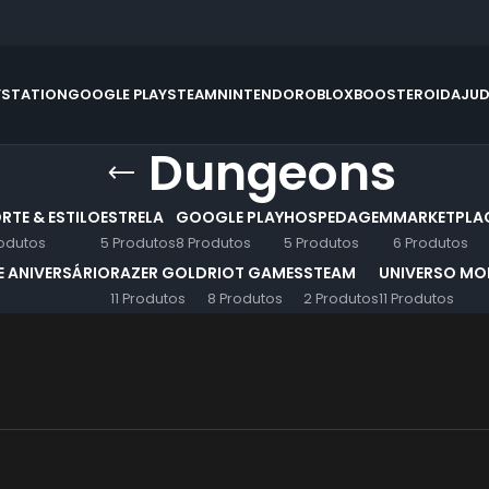
YSTATION
GOOGLE PLAY
STEAM
NINTENDO
ROBLOX
BOOSTEROID
AJU
Dungeons
RTE & ESTILO
ESTRELA
GOOGLE PLAY
HOSPEDAGEM
MARKETPLA
odutos
5 Produtos
8 Produtos
5 Produtos
6 Produtos
 ANIVERSÁRIO
RAZER GOLD
RIOT GAMES
STEAM
UNIVERSO MOB
11 Produtos
8 Produtos
2 Produtos
11 Produtos