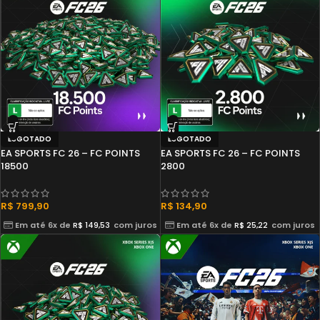
ESGOTADO
ESGOTADO
EA SPORTS FC 26 – FC POINTS
EA SPORTS FC 26 – FC POINTS
18500
2800
R$
799,90
R$
134,90
Em até 6x de
R$
149,53
com juros
Em até 6x de
R$
25,22
com juros