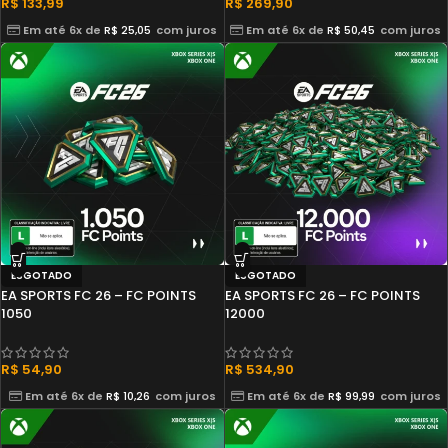
R$
133,99
R$
269,90
Em até 6x de
R$
25,05
com juros
Em até 6x de
R$
50,45
com juros
ESGOTADO
ESGOTADO
EA SPORTS FC 26 – FC POINTS
EA SPORTS FC 26 – FC POINTS
1050
12000
R$
54,90
R$
534,90
Em até 6x de
R$
10,26
com juros
Em até 6x de
R$
99,99
com juros