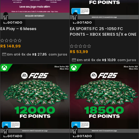
ESGOTADO
ESGOTADO
EA Play – 6 Meses
EA SPORTS FC 25 -1050 FC
POINTS – XBOX SERIES S/X e ONE
R$
148,99
R$
53,99
Em até 6x de
R$
27,85
com juros
Em até 6x de
R$
10,09
com juros
ESGOTADO
ESGOTADO