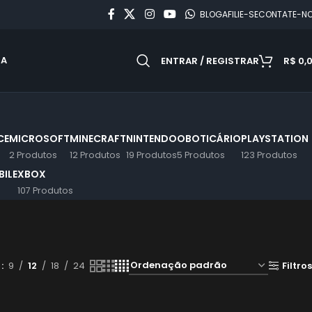
BLOG
AFILIE-SE
CONTATE-N
DA
ENTRAR / REGISTRAR
R$
0,
CE
MICROSOFT
MINECRAFT
NINTENDO
OBOTICÁRIO
PLAYSTATION
2 Produtos
12 Produtos
19 Produtos
5 Produtos
123 Produtos
ILE
XBOX
107 Produtos
r
9
12
18
24
Filtros