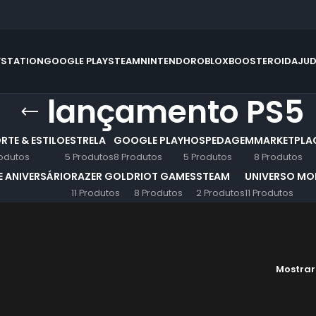
YSTATION
GOOGLE PLAY
STEAM
NINTENDO
ROBLOX
BOOSTEROID
AJU
lançamento PS5
RTE & ESTILO
ESTRELA
GOOGLE PLAY
HOSPEDAGEM
MARKETPLA
odutos
5 Produtos
8 Produtos
5 Produtos
8 Produtos
 ANIVERSÁRIO
RAZER GOLD
RIOT GAMES
STEAM
UNIVERSO MOB
11 Produtos
8 Produtos
2 Produtos
11 Produtos
Mostra