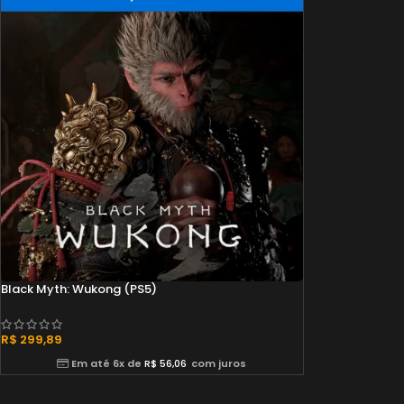
Black Myth: Wukong (PS5)
R$
299,89
Em até 6x de
R$
56,06
com juros