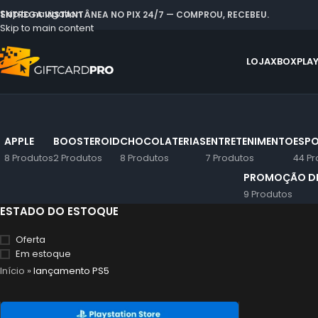
Skip to navigation
 ENTREGA INSTANTÂNEA NO PIX 24/7 — COMPROU, RECEBEU.
Skip to main content
LOJA
XBOX
PLA
APPLE
BOOSTEROID
CHOCOLATERIAS
ENTRETENIMENTO
ESPO
8 Produtos
2 Produtos
8 Produtos
7 Produtos
44 Pr
PROMOÇÃO DE
9 Produtos
ESTADO DO ESTOQUE
Oferta
Em estoque
Início
»
lançamento PS5