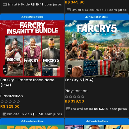
R$
349,90
Em até 6x de
R$
15,41
com juros
Em até 6x de
R$
65,41
com juros
Far Cry – Pacote Insanidade
Far Cry 5 (PS4)
(PS4)
Playstantion
Playstantion
R$
339,90
R$
329,00
Em até 6x de
R$
63,54
com juros
Em até 6x de
R$
61,50
com juros