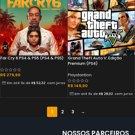
Far Cry 6 PS4 & PS5 (PS4 & PS5)
Grand Theft Auto V: Edição
Premium (PS4)
R$
279,90
Playstantion
Em até 6x de
R$
52,32
com juros
R$
149,90
Em até 6x de
R$
28,02
com juros
1
2
3
→
NOSSOS PARCEIROS