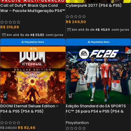
Call of Duty®: Black Ops Cold
Cyberpunk 2077 (PS4 & PS5)
War – Pacote Multigeração PS4™
& PS5® (PS4 & PS5)
R$
249,50
R$
319,89
Em até 6x de
R$
46,64
com juros
Em até 6x de
R$
59,80
com juros
-67%
DOOM Eternal Deluxe Edition –
Edição Standard do EA SPORTS
PS4 & PS5 (PS4 & PS5)
FC™ 26 para PS4 e PS5 (PS4 &
PS5)
Playstantion
R$
82,46
R$
249,90