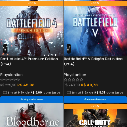
-80%
-80%
Battlefield 4™ Premium Edition
Battlefield™ V Edição Definitiva
(PS4)
(PS4)
Playstantion
Playstantion
R$
45,98
R$
49,78
R$
229,90
R$
248,90
Em até 6x de
R$
8,60
com juros
Em até 6x de
R$
9,31
com juros
-75%