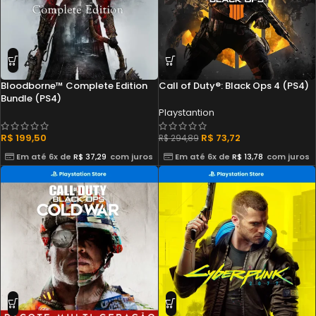
Bloodborne™ Complete Edition
Call of Duty®: Black Ops 4 (PS4)
Bundle (PS4)
Playstantion
R$
199,50
R$
73,72
R$
294,89
Em até 6x de
R$
37,29
com juros
Em até 6x de
R$
13,78
com juros