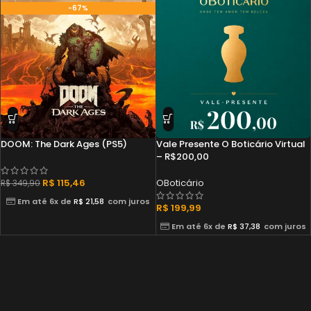
-67%
DOOM: The Dark Ages (PS5)
Vale Presente O Boticário Virtual
– R$200,00
R$
115,46
OBoticário
R$
349,90
Em até 6x de
R$
21,58
com juros
R$
199,99
Em até 6x de
R$
37,38
com juros