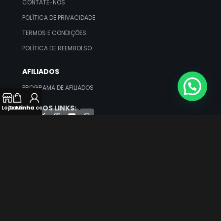
CONTATE-NOS
POLÍTICA DE PRIVACIDADE
TERMOS E CONDIÇÕES
POLÍTICA DE REEMBOLSO
AFILIADOS
PROGRAMA DE AFILIADOS
NOSSOS LINKS:
Loja
Carrinho
Minha conta
Verificada por
GIFIT CARD PRO –
CNPJ: 29.248.415/0001-60 © TODOS OS
DIREITOS RESERVADOS. 2026