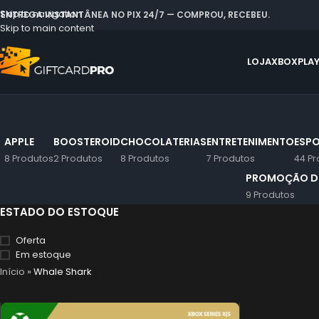
Skip to navigation
 ENTREGA INSTANTÂNEA NO PIX 24/7 — COMPROU, RECEBEU.
Skip to main content
LOJA
XBOX
PLA
APPLE
BOOSTEROID
CHOCOLATERIAS
ENTRETENIMENTO
ESPO
8 Produtos
2 Produtos
8 Produtos
7 Produtos
44 Pr
PROMOÇÃO DE
9 Produtos
ESTADO DO ESTOQUE
Oferta
Em estoque
Início
»
Whale Shark