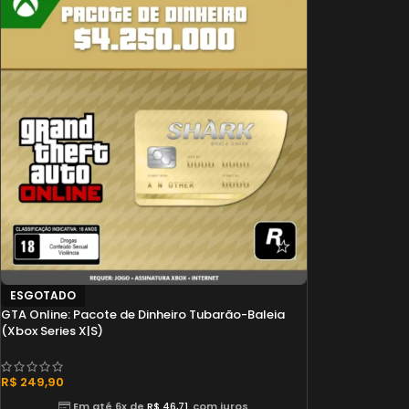
ESGOTADO
GTA Online: Pacote de Dinheiro Tubarão-Baleia
(Xbox Series X|S)
R$
249,90
Em até 6x de
R$
46,71
com juros