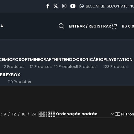
BLOG
AFILIE-SE
CONTATE-N
DA
ENTRAR / REGISTRAR
R$
0,
CE
MICROSOFT
MINECRAFT
NINTENDO
OBOTICÁRIO
PLAYSTATION
2 Produtos
12 Produtos
19 Produtos
5 Produtos
123 Produtos
BILE
XBOX
110 Produtos
r
9
12
18
24
Filtros