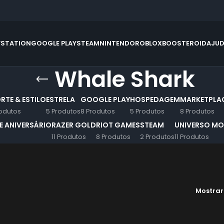
YSTATION
GOOGLE PLAY
STEAM
NINTENDO
ROBLOX
BOOSTEROID
AJU
Whale Shark
RTE & ESTILO
ESTRELA
GOOGLE PLAY
HOSPEDAGEM
MARKETPLA
odutos
5 Produtos
8 Produtos
5 Produtos
8 Produtos
 ANIVERSÁRIO
RAZER GOLD
RIOT GAMES
STEAM
UNIVERSO MO
11 Produtos
8 Produtos
2 Produtos
11 Produtos
Mostra