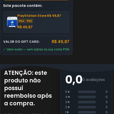
Este pacote contém:
PlayStation Store
R$
49,87
PS4
PS5
R$
49,87
R$
49,87
VALOR DO GIFT CARD:
✅ Valor exato — sem sobras na sua conta PSN
ATENÇÃO:
este
0,0
produto
não
0 avaliações
possui
5★
0
reembolso
após
4★
0
a compra.
3★
0
2★
0
1★
0