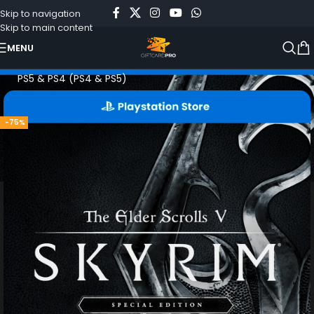
Skip to navigation
Skip to main content
MENU
Início
»
Loja
»
The Elder Scrolls V: Skyrim Special Edition –
PS5 & PS4 (PS4 & PS5)
-75%