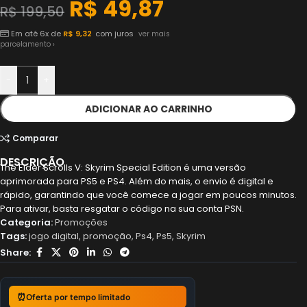
R$
49,87
R$
199,50
Em até 6x de
R$
9,32
com juros
ver mais
parcelamento ›
-
+
ADICIONAR AO CARRINHO
Comparar
DESCRIÇÃO
The Elder Scrolls V: Skyrim Special Edition é uma versão
aprimorada para PS5 e PS4. Além do mais, o envio é digital e
rápido, garantindo que você comece a jogar em poucos minutos.
Para ativar, basta resgatar o código na sua conta PSN.
Categoria:
Promoções
Tags:
jogo digital
,
promoção
,
Ps4
,
Ps5
,
Skyrim
Share:
⏰
Oferta por tempo limitado