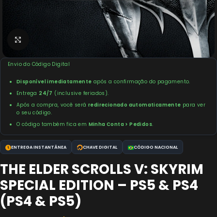
Clique para ampliar
Envio do Código Digital
Disponível imediatamente
após a confirmação do pagamento.
Entrega
24/7
(inclusive feriados).
Após a compra, você será
redirecionado automaticamente
para ver
o seu código.
O código também fica em
Minha Conta > Pedidos
.
ENTREGA INSTANTÂNEA
CHAVE DIGITAL
CÓDIGO NACIONAL
THE ELDER SCROLLS V: SKYRIM
SPECIAL EDITION – PS5 & PS4
(PS4 & PS5)