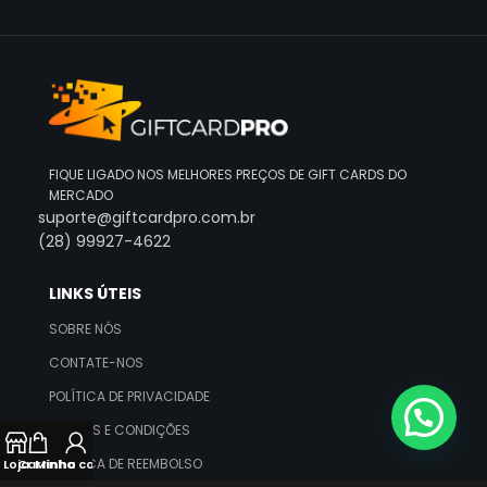
FIQUE LIGADO NOS MELHORES PREÇOS DE GIFT CARDS DO
MERCADO
suporte@giftcardpro.com.br
(28) 99927-4622
LINKS ÚTEIS
SOBRE NÓS
CONTATE-NOS
POLÍTICA DE PRIVACIDADE
TERMOS E CONDIÇÕES
POLÍTICA DE REEMBOLSO
Loja
Carrinho
Minha conta