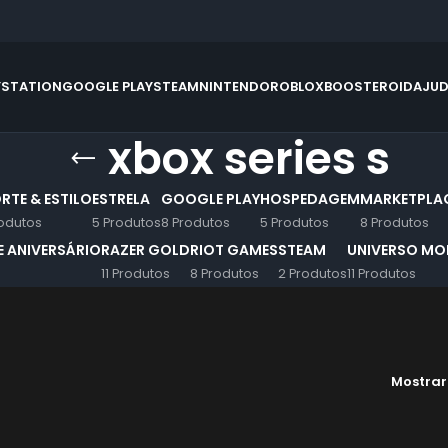
YSTATION
GOOGLE PLAY
STEAM
NINTENDO
ROBLOX
BOOSTEROID
AJU
xbox series s
RTE & ESTILO
ESTRELA
GOOGLE PLAY
HOSPEDAGEM
MARKETPLA
odutos
5 Produtos
8 Produtos
5 Produtos
8 Produtos
 ANIVERSÁRIO
RAZER GOLD
RIOT GAMES
STEAM
UNIVERSO MOB
11 Produtos
8 Produtos
2 Produtos
11 Produtos
Mostra