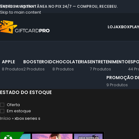
Skip to navigation
 ENTREGA INSTANTÂNEA NO PIX 24/7 — COMPROU, RECEBEU.
Skip to main content
LOJA
XBOX
PLA
APPLE
BOOSTEROID
CHOCOLATERIAS
ENTRETENIMENTO
ESPO
8 Produtos
2 Produtos
8 Produtos
7 Produtos
44 Pr
PROMOÇÃO DE
9 Produtos
ESTADO DO ESTOQUE
Oferta
Em estoque
Início
»
xbox series s