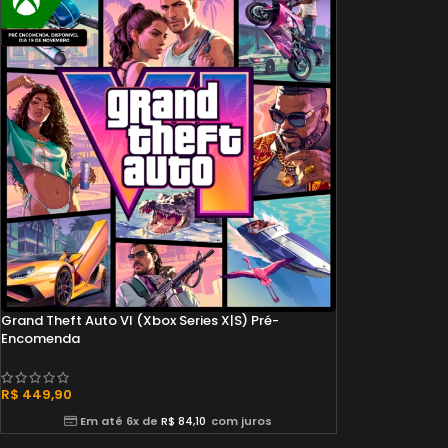
Grand Theft Auto VI (Xbox Series X|S) Pré-
Encomenda
R$
449,90
Em até 6x de
R$
84,10
com juros