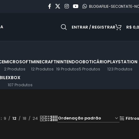
BLOG
AFILIE-SE
CONTATE-N
DA
ENTRAR / REGISTRAR
R$
0,
CE
MICROSOFT
MINECRAFT
NINTENDO
OBOTICÁRIO
PLAYSTATION
2 Produtos
12 Produtos
19 Produtos
5 Produtos
123 Produtos
ILE
XBOX
107 Produtos
r
9
12
18
24
Filtros