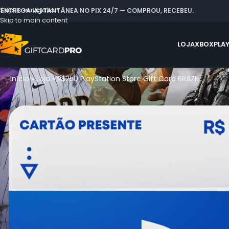
Skip to navigation
 ENTREGA INSTANTÂNEA NO PIX 24/7 — COMPROU, RECEBEU.
Skip to main content
LOJA
XBOX
PLA
Início
»
Loja
»
R$250 PlayStation Store Gift Card BRAZIL