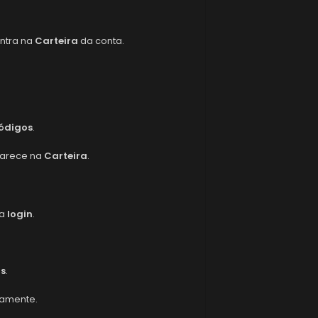
entra na
Carteira
da conta.
ódigos
.
aparece na
Carteira
.
ça
login
.
os
.
tamente.