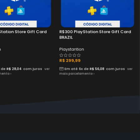
tation Store Gift Card
R$300 PlayStation Store Gift Card
BRAZIL
n
Playstantion
R$
299,99
 de
R$
28,04
com juros
Em até 6x de
R$
56,08
com juros
ver
ver
mento ›
mais parcelamento ›