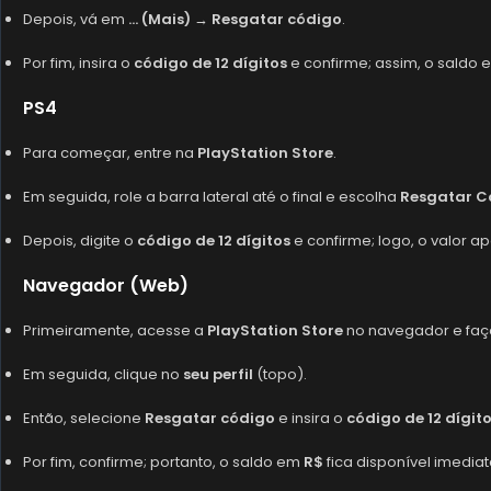
Depois, vá em
… (Mais)
→
Resgatar código
.
Por fim, insira o
código de 12 dígitos
e confirme; assim, o saldo 
PS4
Para começar, entre na
PlayStation Store
.
Em seguida, role a barra lateral até o final e escolha
Resgatar C
Depois, digite o
código de 12 dígitos
e confirme; logo, o valor 
Navegador (Web)
Primeiramente, acesse a
PlayStation Store
no navegador e fa
Em seguida, clique no
seu perfil
(topo).
Então, selecione
Resgatar código
e insira o
código de 12 dígit
Por fim, confirme; portanto, o saldo em
R$
fica disponível imedia