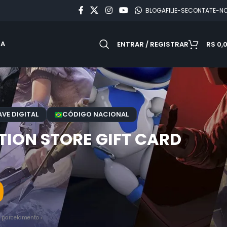
BLOG
AFILIE-SE
CONTATE-N
DA
ENTRAR / REGISTRAR
R$
0,
VE DIGITAL
CÓDIGO NACIONAL
TION STORE GIFT CARD
9
 parcelamento ›