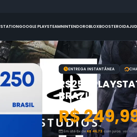
YSTATION
GOOGLE PLAY
STEAM
NINTENDO
ROBLOX
BOOSTEROID
AJU
CHA
ENTREGA INSTANTÂNEA
R$250 PLAYSTA
BRAZIL
R$
249,9
Em até 6x de
R$
46,73
com juros
ver mais