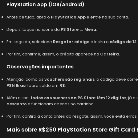
PlayStation App (iOS/Android)
Antes de tudo, abra o
PlayStation App
e entre na sua conta.
Depois, toque no ícone da
PS Store
→
Menu
.
Em seguida, selecione
Resgatar código
e insira o
código de 12 
Por fim, confirme; assim, o crédito aparece na
Carteira
.
Observações importantes
Atenção: como os
vouchers são regionais
, o código deve cor
PSN Brasil
para saldo em
R$
.
Além disso,
todos os vouchers da PS Store têm 12 dígitos
; já o
desconto
e funcionam apenas no carrinho.
Por fim, confira a conta antes do resgate; assim, você evita erros
Mais sobre R$250 PlayStation Store Gift Card 