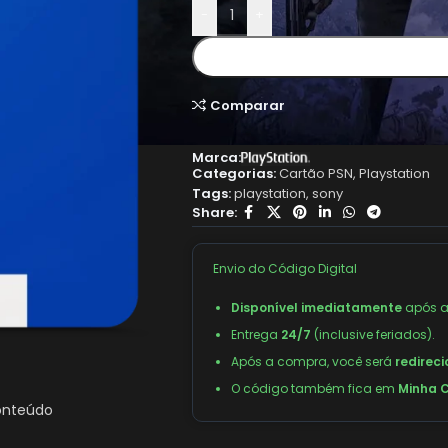
-
+
Comparar
Marca:
Categorias:
Cartão PSN
,
Playstation
Tags:
playstation
,
sony
Share:
Envio do Código Digital
Disponível imediatamente
após a
Entrega
24/7
(inclusive feriados).
Após a compra, você será
redirec
O código também fica em
Minha C
conteúdo