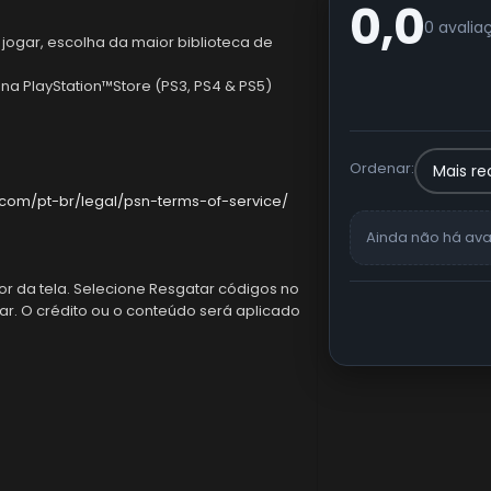
0,0
0 avalia
jogar, escolha da maior biblioteca de
r na PlayStation™Store (PS3, PS4 & PS5)
Ordenar:
.com/pt-br/legal/psn-terms-of-service/
Ainda não há ava
ior da tela. Selecione Resgatar códigos no
r. O crédito ou o conteúdo será aplicado