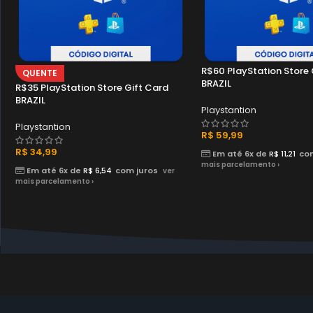
R$60 PlayStation Store 
QUENTE
BRAZIL
R$35 PlayStation Store Gift Card
BRAZIL
Playstantion
Playstantion
R$
59,99
R$
34,99
Em até 6x de
R$
11,21
co
mais parcelamento ›
Em até 6x de
R$
6,54
com juros
ver
mais parcelamento ›