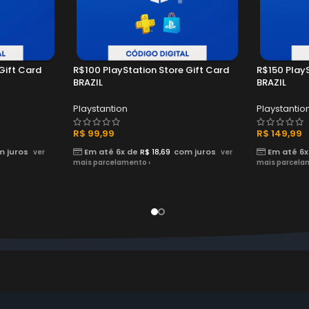
Gift Card
R$100 PlayStation Store Gift Card
R$150 PlayS
BRAZIL
BRAZIL
Playstantion
Playstantio
R$
99,99
R$
149,99
m juros
Em até 6x de
R$
18,69
com juros
Em até 6x
ver
ver
mais parcelamento ›
mais parcela