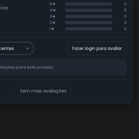
5★
0
ções
4★
0
3★
0
2★
0
1★
0
Fazer login para avaliar
liações para este produto.
Sem mais avaliações