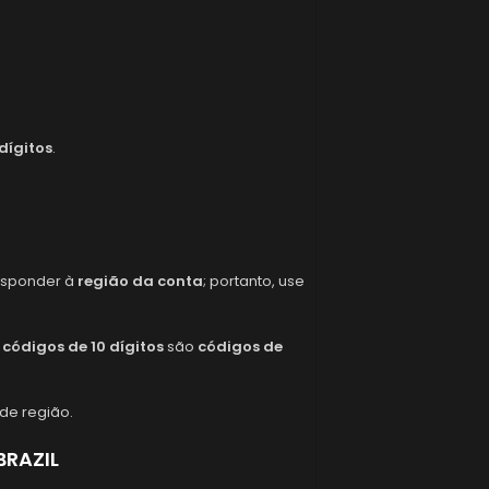
dígitos
.
responder à
região da conta
; portanto, use
s
códigos de 10 dígitos
são
códigos de
 de região.
BRAZIL