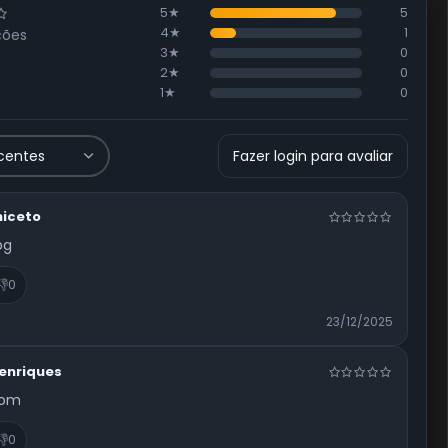
5★
5
4★
1
ções
3★
0
2★
0
1★
0
Fazer login para avaliar
niceto
bg
👎
0
23/12/2025
enriques
bom
👎
0