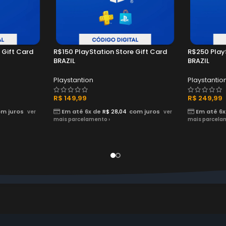
 Gift Card
R$150 PlayStation Store Gift Card
R$250 PlayS
BRAZIL
BRAZIL
Playstantion
Playstantio
R$
149,99
R$
249,99
m juros
Em até 6x de
R$
28,04
com juros
Em até 6x
ver
ver
mais parcelamento ›
mais parcela