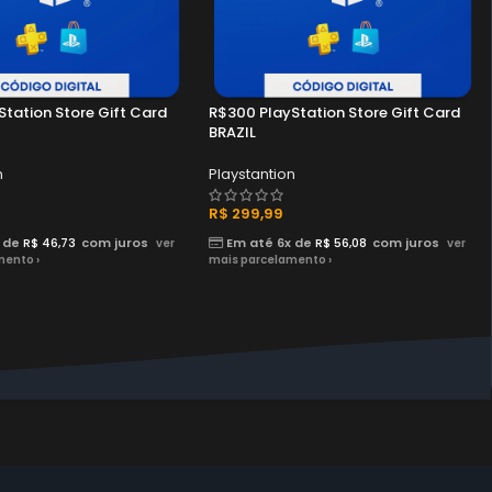
tation Store Gift Card
R$300 PlayStation Store Gift Card
BRAZIL
n
Playstantion
R$
299,99
 de
R$
46,73
com juros
Em até 6x de
R$
56,08
com juros
ver
ver
mento ›
mais parcelamento ›