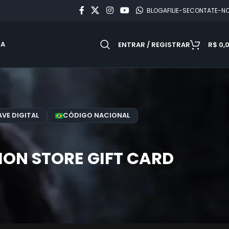
BLOG
AFILIE-SE
CONTATE-N
DA
ENTRAR / REGISTRAR
R$
0,
VE DIGITAL
CÓDIGO NACIONAL
ION STORE GIFT CARD