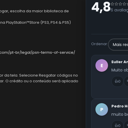
4,8
6 avalia
ogar, escolha da maior biblioteca de
r na PlayStation™Store (PS3, PS4 & PS5)
Ordenar:
.com/pt-br/legal/psn-terms-of-service/
Euller A
E
Muito o
ior da tela. Selecione Resgatar códigos no
r. O crédito ou o conteúdo será aplicado
👍
0
Pedro H
P
muito 
👍
0