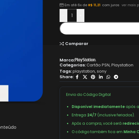
Em até 6x de
R$
11,21
com juros
ver mais p
-
+
Comparar
Marca:
Categorias:
Cartão PSN
,
Playstation
Tags:
playstation
,
sony
Share:
Envio do Código Digital
Disponível imediatamente
após a
Entrega
24/7
(inclusive feriados).
Após a compra, você será
redirec
conteúdo
O código também fica em
Minha C