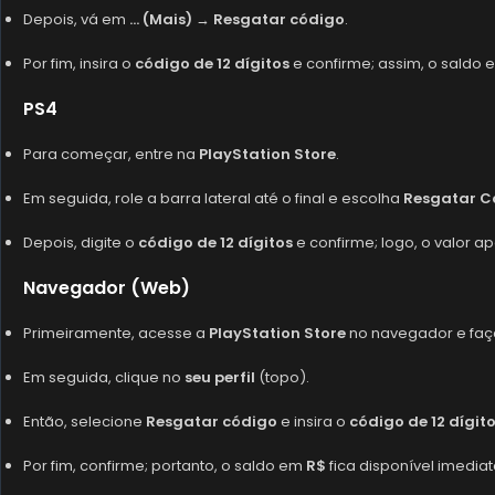
Depois, vá em
… (Mais)
→
Resgatar código
.
Por fim, insira o
código de 12 dígitos
e confirme; assim, o saldo 
PS4
Para começar, entre na
PlayStation Store
.
Em seguida, role a barra lateral até o final e escolha
Resgatar C
Depois, digite o
código de 12 dígitos
e confirme; logo, o valor 
Navegador (Web)
Primeiramente, acesse a
PlayStation Store
no navegador e fa
Em seguida, clique no
seu perfil
(topo).
Então, selecione
Resgatar código
e insira o
código de 12 dígit
Por fim, confirme; portanto, o saldo em
R$
fica disponível imedia