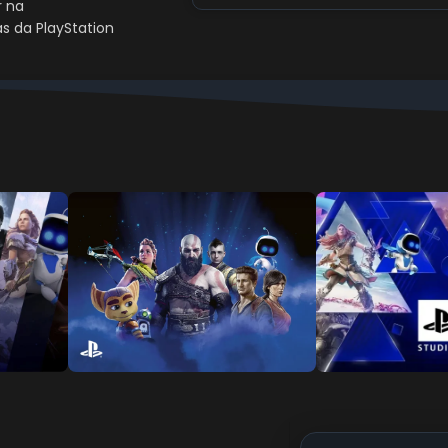
r na
as da PlayStation