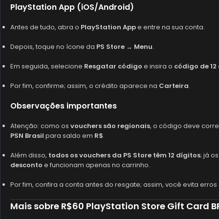
PlayStation App (iOS/Android)
Antes de tudo, abra o
PlayStation App
e entre na sua conta.
Depois, toque no ícone da
PS Store
→
Menu
.
Em seguida, selecione
Resgatar código
e insira o
código de 12 
Por fim, confirme; assim, o crédito aparece na
Carteira
.
Observações importantes
Atenção: como os
vouchers são regionais
, o código deve cor
PSN Brasil
para saldo em
R$
.
Além disso,
todos os vouchers da PS Store têm 12 dígitos
; já o
desconto
e funcionam apenas no carrinho.
Por fim, confira a conta antes do resgate; assim, você evita erros
Mais sobre R$60 PlayStation Store Gift Card B