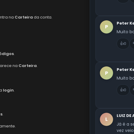
entra na
Carteira
da conta.
Peter K
P
Muito b
👍
0
ódigos
.
aparece na
Carteira
.
Peter K
P
Muito b
👍
0
ça
login
.
os
.
LUIZ DE
L
Já é a 
tamente.
vez veio