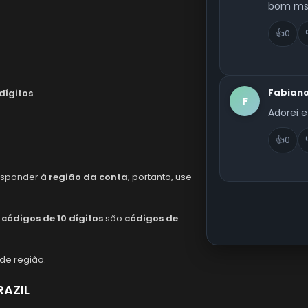
bom m
👍
0
Fabiano
dígitos
.
F
Adorei e
👍
0
responder à
região da conta
; portanto, use
s
códigos de 10 dígitos
são
códigos de
 de região.
RAZIL