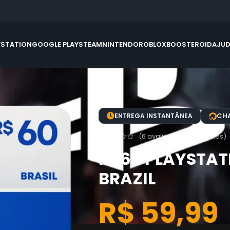
YSTATION
GOOGLE PLAY
STEAM
NINTENDO
ROBLOX
BOOSTEROID
AJU
CHA
ENTREGA INSTANTÂNEA
(
6
avaliações de clientes)
R$60 PLAYSTAT
BRAZIL
R$
59,99