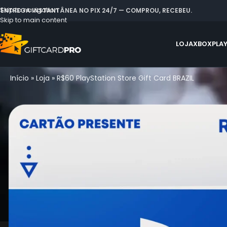
Skip to navigation
 ENTREGA INSTANTÂNEA NO PIX 24/7 — COMPROU, RECEBEU.
Skip to main content
LOJA
XBOX
PLA
Início
»
Loja
»
R$60 PlayStation Store Gift Card BRAZIL