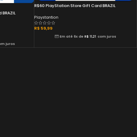
R$60 PlayStation Store Gift Card BRAZIL
d BRAZIL
Playstantion
R$
59,99
Em até 6x de
R$
11,21
com juros
om juros