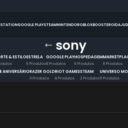
YSTATION
GOOGLE PLAY
STEAM
NINTENDO
ROBLOX
BOOSTEROID
AJU
sony
RTE & ESTILO
ESTRELA
GOOGLE PLAY
HOSPEDAGEM
MARKETPLA
odutos
5 Produtos
8 Produtos
5 Produtos
8 Produtos
 ANIVERSÁRIO
RAZER GOLD
RIOT GAMES
STEAM
UNIVERSO MO
11 Produtos
8 Produtos
2 Produtos
11 Produtos