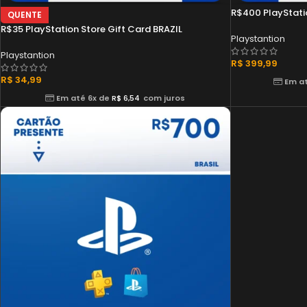
R$400 PlayStatio
QUENTE
R$35 PlayStation Store Gift Card BRAZIL
Playstantion
Playstantion
R$
399,99
R$
34,99
Em at
Em até 6x de
R$
6,54
com juros