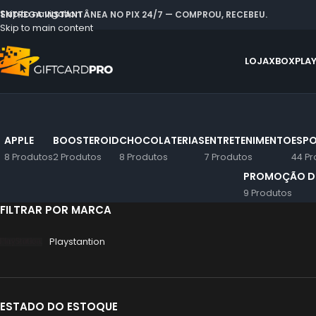
Skip to navigation
 ENTREGA INSTANTÂNEA NO PIX 24/7 — COMPROU, RECEBEU.
Skip to main content
LOJA
XBOX
PLA
APPLE
BOOSTEROID
CHOCOLATERIAS
ENTRETENIMENTO
ESPO
8 Produtos
2 Produtos
8 Produtos
7 Produtos
44 Pr
PROMOÇÃO DE
9 Produtos
FILTRAR POR MARCA
Playstantion
ESTADO DO ESTOQUE