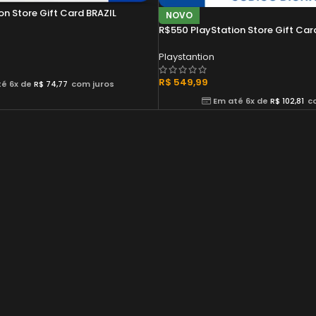
n Store Gift Card BRAZIL
NOVO
R$550 PlayStation Store Gift Car
Playstantion
R$
549,99
é 6x de
R$
74,77
com juros
Em até 6x de
R$
102,81
c