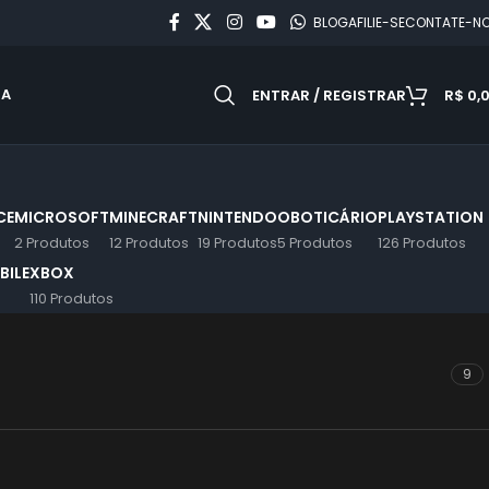
BLOG
AFILIE-SE
CONTATE-N
DA
ENTRAR / REGISTRAR
R$
0,
CE
MICROSOFT
MINECRAFT
NINTENDO
OBOTICÁRIO
PLAYSTATION
2 Produtos
12 Produtos
19 Produtos
5 Produtos
126 Produtos
BILE
XBOX
110 Produtos
9