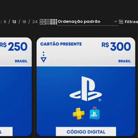
r
9
12
18
24
Filtros